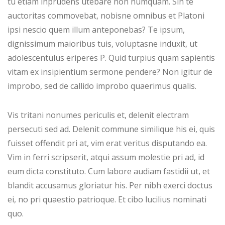
tu etiam inprudens utebare non numquam. Sin te
auctoritas commovebat, nobisne omnibus et Platoni
ipsi nescio quem illum anteponebas? Te ipsum,
dignissimum maioribus tuis, voluptasne induxit, ut
adolescentulus eriperes P. Quid turpius quam sapientis
vitam ex insipientium sermone pendere? Non igitur de
improbo, sed de callido improbo quaerimus qualis.
Vis tritani nonumes periculis et, delenit electram
persecuti sed ad. Delenit commune similique his ei, quis
fuisset offendit pri at, vim erat veritus disputando ea.
Vim in ferri scripserit, atqui assum molestie pri ad, id
eum dicta constituto. Cum labore audiam fastidii ut, et
blandit accusamus gloriatur his. Per nibh exerci doctus
ei, no pri quaestio patrioque. Et cibo lucilius nominati
quo.