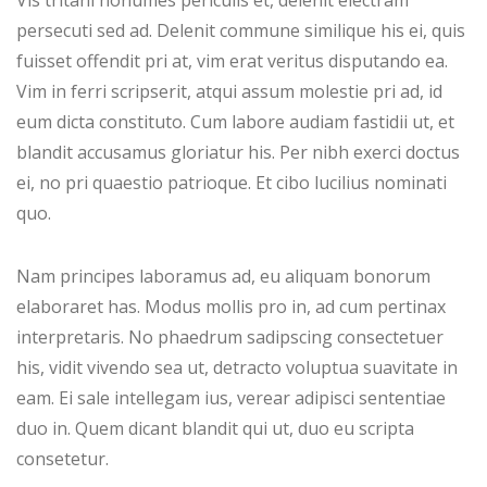
Vis tritani nonumes periculis et, delenit electram
persecuti sed ad. Delenit commune similique his ei, quis
fuisset offendit pri at, vim erat veritus disputando ea.
Vim in ferri scripserit, atqui assum molestie pri ad, id
eum dicta constituto. Cum labore audiam fastidii ut, et
blandit accusamus gloriatur his. Per nibh exerci doctus
ei, no pri quaestio patrioque. Et cibo lucilius nominati
quo.
Nam principes laboramus ad, eu aliquam bonorum
elaboraret has. Modus mollis pro in, ad cum pertinax
interpretaris. No phaedrum sadipscing consectetuer
his, vidit vivendo sea ut, detracto voluptua suavitate in
eam. Ei sale intellegam ius, verear adipisci sententiae
duo in. Quem dicant blandit qui ut, duo eu scripta
consetetur.