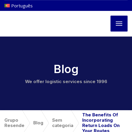
Português
Blog
We offer logistic services since 1996
The Benefits Of
Grupo
Sem
Incorporating
Blog
Resende
categoria
Return Loads On
Your Routes