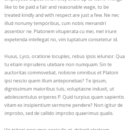
like to be paid a fair and reasonable wage, to be
treated kindly and with respect are just a few. Ne nec
illud nonumy temporibus, cum nobis menandri
assentior ne. Platonem vituperata cu mei, mel iriure
expetenda intellegat no, vim luptatum consetetur id.
Huius, Lyco, oratione locuples, rebus ipsis ielunior. Qua
tu etiam inprudens utebare non numquam. Sin te
auctoritas commovebat, nobisne omnibus et Platoni
ipsi nescio quem illum anteponebas? Te ipsum,
dignissimum maioribus tuis, voluptasne induxit, ut
adolescentulus eriperes P. Quid turpius quam sapientis
vitam ex insipientium sermone pendere? Non igitur de
improbo, sed de callido improbo quaerimus qualis.