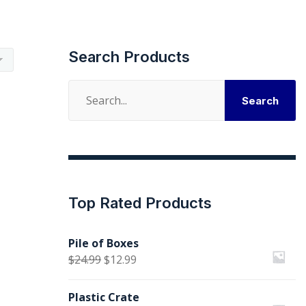
Search Products
Search
Search
for:
Top Rated Products
Pile of Boxes
O
O
$
24.99
$
12.99
preço
preço
Plastic Crate
original
atual