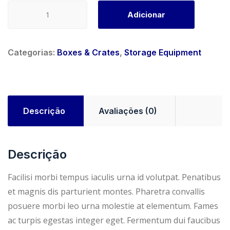
o
a
Quantidade
Adicionar
de
r
t
Cardboard
Box
i
u
Categorias:
Boxes & Crates
,
Storage Equipment
g
a
i
l
Descrição
Avaliações (0)
n
é
Descrição
a
:
Facilisi morbi tempus iaculis urna id volutpat. Penatibus
l
$
et magnis dis parturient montes. Pharetra convallis
posuere morbi leo urna molestie at elementum. Fames
e
9
ac turpis egestas integer eget. Fermentum dui faucibus