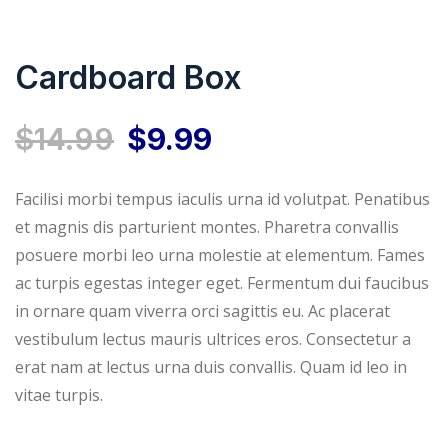
Cardboard Box
O
O
$
14.99
$
9.99
p
p
Facilisi morbi tempus iaculis urna id volutpat. Penatibus
et magnis dis parturient montes. Pharetra convallis
r
r
posuere morbi leo urna molestie at elementum. Fames
ac turpis egestas integer eget. Fermentum dui faucibus
e
e
in ornare quam viverra orci sagittis eu. Ac placerat
vestibulum lectus mauris ultrices eros. Consectetur a
ç
ç
erat nam at lectus urna duis convallis. Quam id leo in
o
o
vitae turpis.