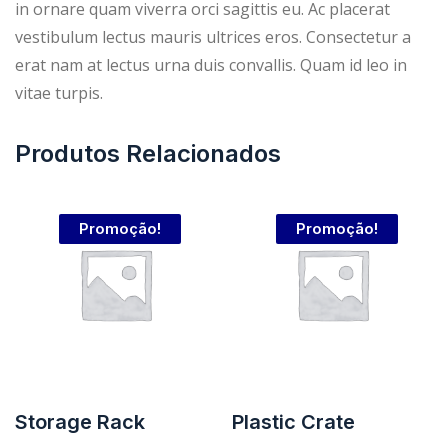
in ornare quam viverra orci sagittis eu. Ac placerat
r
.
vestibulum lectus mauris ultrices eros. Consectetur a
erat nam at lectus urna duis convallis. Quam id leo in
a
9
vitae turpis.
:
9
Produtos Relacionados
$
.
1
Promoção!
Promoção!
4
.
9
Storage Rack
Plastic Crate
9