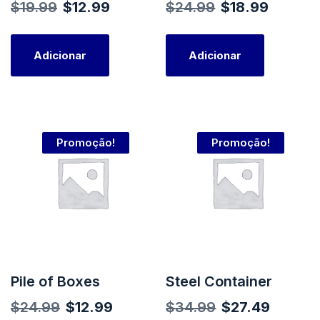
O
O
O
O
$
19.99
$
12.99
$
24.99
$
18.99
.
preço
preço
preço
preço
original
atual
original
atual
Adicionar
Adicionar
era:
é:
era:
é:
$19.99.
$12.99.
$24.99.
$18.99.
Promoção!
Promoção!
Pile of Boxes
Steel Container
O
O
O
O
$
24.99
$
12.99
$
34.99
$
27.49