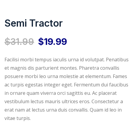
Semi Tractor
O
O
$
31.99
$
19.99
p
p
Facilisi morbi tempus iaculis urna id volutpat. Penatibus
et magnis dis parturient montes. Pharetra convallis
r
r
posuere morbi leo urna molestie at elementum. Fames
ac turpis egestas integer eget. Fermentum dui faucibus
e
e
in ornare quam viverra orci sagittis eu. Ac placerat
vestibulum lectus mauris ultrices eros. Consectetur a
ç
ç
erat nam at lectus urna duis convallis. Quam id leo in
o
o
vitae turpis.