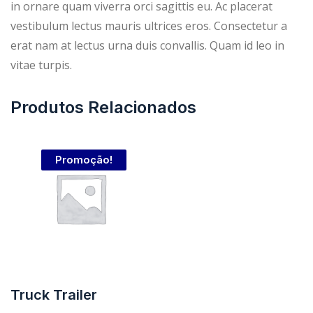
in ornare quam viverra orci sagittis eu. Ac placerat
r
9
vestibulum lectus mauris ultrices eros. Consectetur a
erat nam at lectus urna duis convallis. Quam id leo in
a
.
vitae turpis.
:
9
Produtos Relacionados
$
9
3
.
Promoção!
1
.
9
Truck Trailer
9