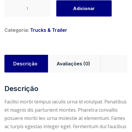
o
a
Quantidade
Adicionar
de
r
t
Semi
Tractor
i
u
Categoria:
Trucks & Trailer
g
a
i
l
Descrição
Avaliações (0)
n
é
Descrição
a
:
Facilisi morbi tempus iaculis urna id volutpat. Penatibus
l
$
et magnis dis parturient montes. Pharetra convallis
posuere morbi leo urna molestie at elementum. Fames
e
1
ac turpis egestas integer eget. Fermentum dui faucibus